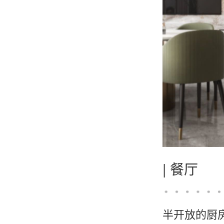
|
餐厅
半开放的厨