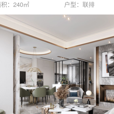
积：240㎡
户型：联排