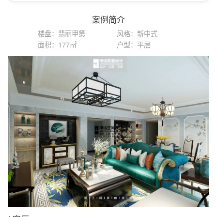
案例简介
楼盘：翡丽甲第
风格：新中式
面积：177㎡
户型：平层