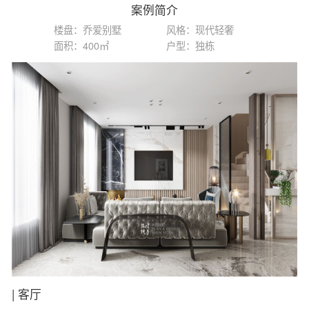
案例简介
楼盘：乔爱别墅
风格：现代轻奢
面积：400㎡
户型：独栋
|
客厅